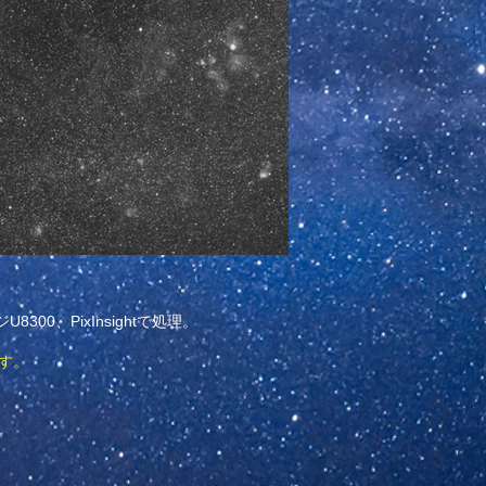
U8300
、PixInsightで処理。
す。