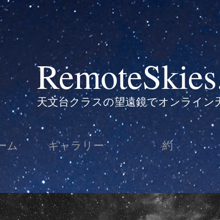
RemoteSkies
天文台クラスの望遠鏡でオンライン
ーム
ギャラリー
約