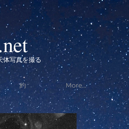
.net
天体写真を撮る
約
More...