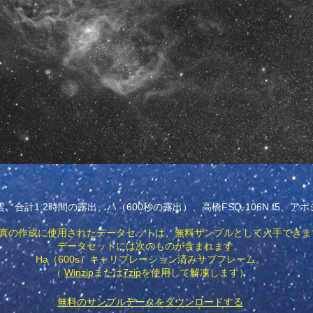
、合計1.2時間の露出、ハ（600秒の露出）、高橋FSQ-106N f5、アポジ
真の作成に使用されたデータセットは、無料サンプルとして入手できま
データセットには次のものが含まれます。
Ha（600s）キャリブレーション済みサブフレーム。
（
Winzip
または
7zip
を使用して解凍します）
無料のサンプルデータをダウンロードする